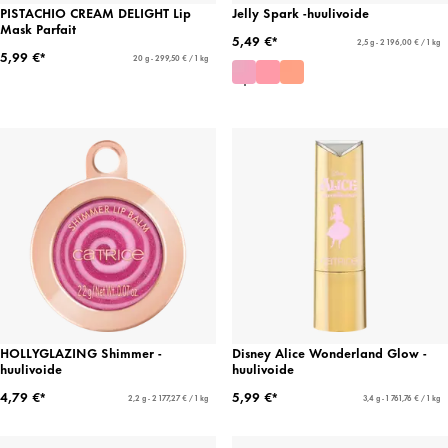
PISTACHIO CREAM DELIGHT Lip
Jelly Spark -huulivoide
Mask Parfait
5,49 €*
2,5 g - 2 196,00 € / 1 kg
5,99 €*
20 g - 299,50 € / 1 kg
HOLLYGLAZING Shimmer -
Disney Alice Wonderland Glow -
huulivoide
huulivoide
4,79 €*
5,99 €*
2,2 g - 2 177,27 € / 1 kg
3,4 g - 1 761,76 € / 1 kg