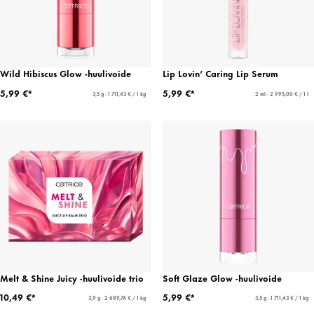
Wild Hibiscus Glow -huulivoide
Lip Lovin’ Caring Lip Serum
5,99 €*
5,99 €*
3,5 g - 1 711,43 € / 1 kg
2 ml - 2 995,00 € / 1 l
Melt & Shine Juicy -huulivoide trio
Soft Glaze Glow -huulivoide
10,49 €*
5,99 €*
3,9 g - 2 689,74 € / 1 kg
3,5 g - 1 711,43 € / 1 kg