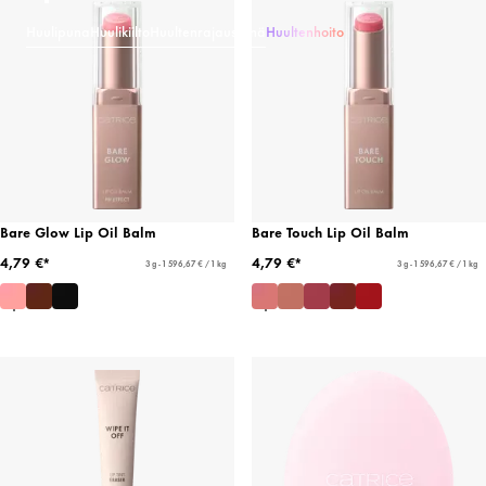
Huulipuna
Huulikiilto
Huultenrajauskynä
Huultenhoito
Bare Glow Lip Oil Balm
Bare Touch Lip Oil Balm
4,79 €*
4,79 €*
3 g - 1 596,67 € / 1 kg
3 g - 1 596,67 € / 1 kg