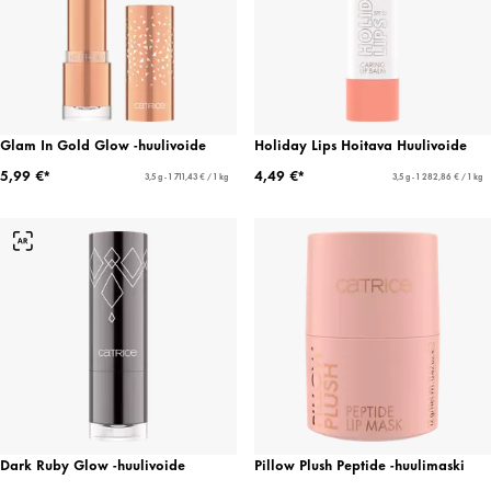
Glam In Gold Glow -huulivoide
Holiday Lips Hoitava Huulivoide
5,99 €*
4,49 €*
3,5 g - 1 711,43 € / 1 kg
3,5 g - 1 282,86 € / 1 kg
Dark Ruby Glow -huulivoide
Pillow Plush Peptide -huulimaski