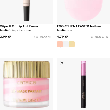
Wipe It Off Lip Tint Eraser
EGG-CELLENT EASTER hoitava
huulivärin poistoaine
huulivoide
3,99 €*
4,79 €*
8 ml - 498,75 € / 1 l
5 g - 958,00 € / 1 kg