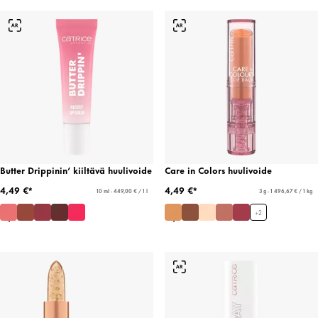
Butter Drippinin’ kiiltävä huulivoide
Care in Colors huulivoide
4,49 €*
4,49 €*
10 ml - 449,00 € / 1 l
3 g - 1 496,67 € / 1 kg
+
2