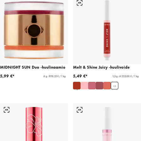
MIDNIGHT SUN Duo -huulinaamio
Melt & Shine Juicy -huulivoide
5,99 €*
5,49 €*
6 g - 998,33 € / 1 kg
1,3 g - 4 223,08 € / 1 kg
+
6