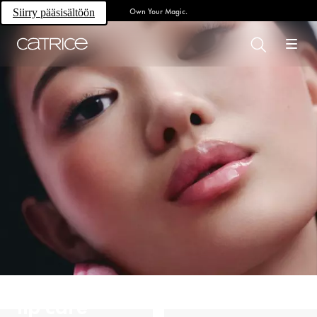
Own Your Magic.
Siirry pääsisältöön
lip care