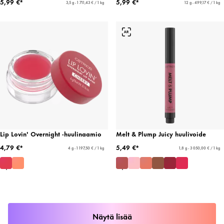
5,99 €*
5,99 €*
3,5 g - 1 711,43 € / 1 kg
12 g - 499,17 € / 1 kg
Lip Lovin' Overnight -huulinaamio
Melt & Plump Juicy huulivoide
4,79 €*
5,49 €*
4 g - 1 197,50 € / 1 kg
1,8 g - 3 050,00 € / 1 kg
Näytä lisää