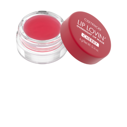
Anna huulillesi hyvät yöunet Catrice Lip Lovin’ Overnight
-huulinaamiolla 020 Cherry Pop. Huulinaamio on
saatavilla kirsikanpunaisessa sävyssä, jossa on hillitty
kirsikan maku, ja se on täynnä ravitsevia ainesosia,