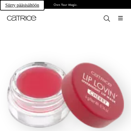
Own Your Magic.
Siirry pääsisältöön