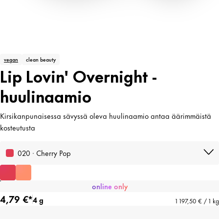
vegan
clean beauty
Lip Lovin' Overnight -
huulinaamio
Kirsikanpunaisessa sävyssä oleva huulinaamio antaa äärimmäistä
kosteutusta
020 · Cherry Pop
online only
4,79 €*
4 g
1 197,50 € / 1 kg