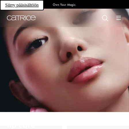
Own Your Magic.
Siirry pääsisältöön
lip care