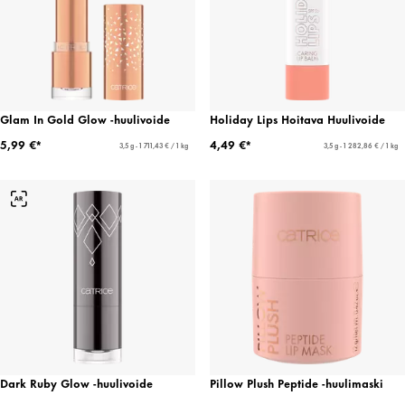
Glam In Gold Glow -huulivoide
Holiday Lips Hoitava Huulivoide
5,99 €*
4,49 €*
3,5 g - 1 711,43 € / 1 kg
3,5 g - 1 282,86 € / 1 kg
Dark Ruby Glow -huulivoide
Pillow Plush Peptide -huulimaski