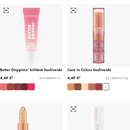
Butter Drippinin’ kiiltävä huulivoide
Care in Colors huulivoide
4,49 €*
4,49 €*
10 ml - 449,00 € / 1 l
3 g - 1 496,67 € / 1 kg
+
2