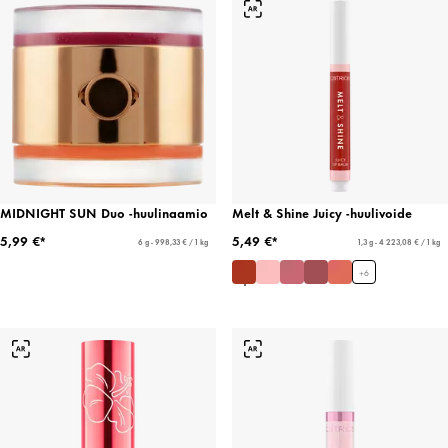
MIDNIGHT SUN Duo -huulinaamio
Melt & Shine Juicy -huulivoide
5,99 €*
5,49 €*
6 g - 998,33 € / 1 kg
1,3 g - 4 223,08 € / 1 kg
+
6