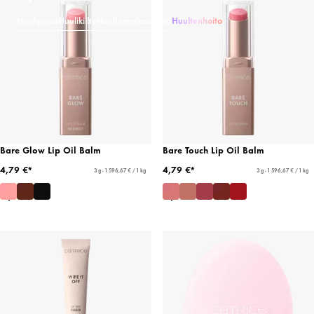
Huulipuna
Huulikiilto
Huultenrajauskynä
Huultenhoito
Bare Glow Lip Oil Balm
Bare Touch Lip Oil Balm
4,79 €*
4,79 €*
3 g - 1 596,67 € / 1 kg
3 g - 1 596,67 € / 1 kg