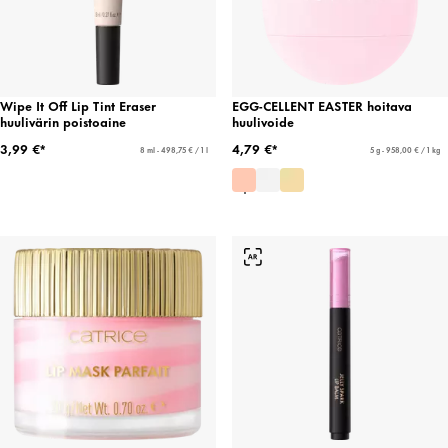
Wipe It Off Lip Tint Eraser
EGG-CELLENT EASTER hoitava
huulivärin poistoaine
huulivoide
3,99 €*
4,79 €*
8 ml - 498,75 € / 1 l
5 g - 958,00 € / 1 kg