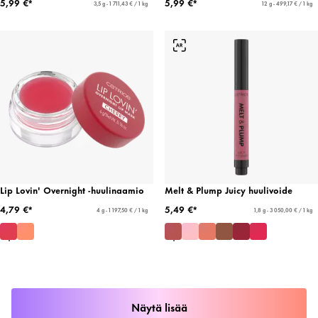
5,99 €*
5,99 €*
3,5 g - 1 711,43 € / 1 kg
12 g - 499,17 € / 1 kg
Lip Lovin' Overnight -huulinaamio
Melt & Plump Juicy huulivoide
4,79 €*
5,49 €*
4 g - 1 197,50 € / 1 kg
1,8 g - 3 050,00 € / 1 kg
Näytä lisää