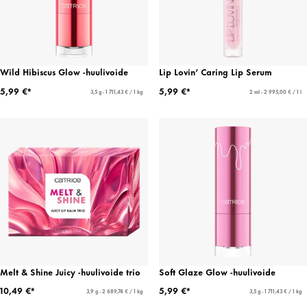
Wild Hibiscus Glow -huulivoide
Lip Lovin’ Caring Lip Serum
5,99 €*
5,99 €*
3,5 g - 1 711,43 € / 1 kg
2 ml - 2 995,00 € / 1 l
Melt & Shine Juicy -huulivoide trio
Soft Glaze Glow -huulivoide
10,49 €*
5,99 €*
3,9 g - 2 689,74 € / 1 kg
3,5 g - 1 711,43 € / 1 kg