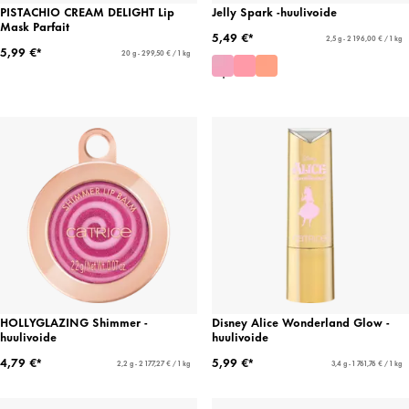
PISTACHIO CREAM DELIGHT Lip
Jelly Spark -huulivoide
Mask Parfait
5,49 €*
2,5 g - 2 196,00 € / 1 kg
5,99 €*
20 g - 299,50 € / 1 kg
HOLLYGLAZING Shimmer -
Disney Alice Wonderland Glow -
huulivoide
huulivoide
4,79 €*
5,99 €*
2,2 g - 2 177,27 € / 1 kg
3,4 g - 1 761,76 € / 1 kg