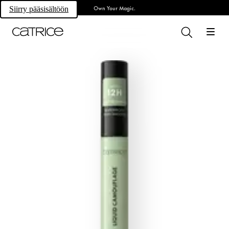
Own Your Magic.
Siirry pääsisältöön