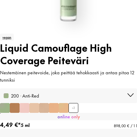
vegan
Liquid Camouflage High
Coverage Peiteväri
Nestemäinen peitevoide, joka peittää tehokkaasti ja antaa pitoa 12
tunniksi
200 · Anti-Red
+
2
online only
4,49 €*
5 ml
898,00 € / 1 l