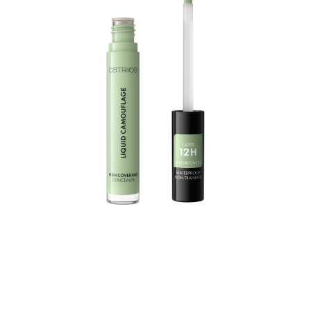
Silmänaluset, epäpuhtaudet ja punoitus ovat
menneisyyttä – Liquid Camouflage tarjoaa
pitkäkestoisen peittävyyden jopa 12 tunniksi ja sillä voi
jopa kätkeä tatuointeja. Nestemäinen peitevoide on