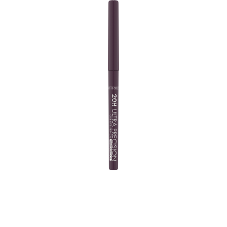
2 mm:n käännettävällä kärjellä varustettu paranneltu
silmänrajauskynä päivitys mahdollistaa erittäin tarkan
käytön. Pehmeän, vedenpitävän geelin koostumus saa