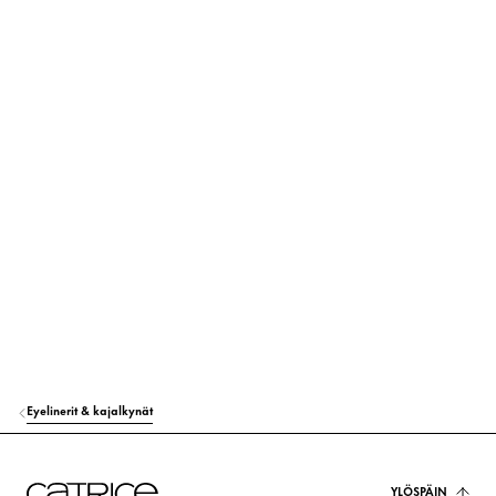
Lue lisää
TRIMETHYLSILOXYSILICATE
Muut
POLYISOBUTENE
Muut
POLYETHYLENE
Muut
OZOKERITE
Vakauttaminen
SYNTHETIC FLUORPHLOGOPITE
Väriaine
MICA
Väriaine
ACRYLATES/STEARYL ACRYLATE/DIMETHICONE METHACRYLATE COP
OLYMER
Muut
Eyelinerit & kajalkynät
ISOBUTYL STEARATE
Huolenpito
DISTEARDIMONIUM HECTORITE
YLÖSPÄIN
Vakauttaminen