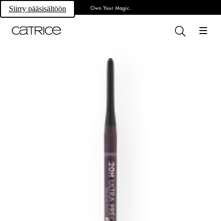
Own Your Magic.
Siirry pääsisältöön