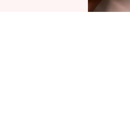
atrice All In One Brow Perfector 020 Medium
rownin avulla luot suosikkityylisi täydellisiin
ulmakarvoihin. 3 in 1 -tuote on kulmakynä,
ossa on harja.
ynän keskipehmeän rakenteen ansiosta voit
ajata pienetkin karvat tarkasti. Kulmakynällä
oit täyttää kulmakarvasi ja muotoilla ne sitten
arjalla.
hanteellinen matkoille. Täytä, määritä ja