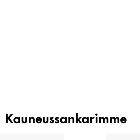
Ainesosat
Kierrätys
Kauneusvinkki
Kauneussankarimme