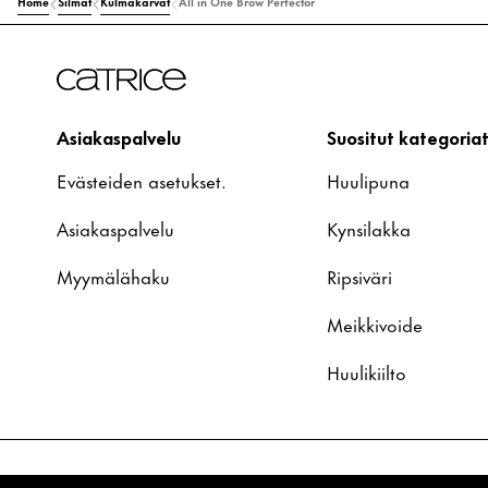
Home
Silmät
Kulmakarvat
All in One Brow Perfector
Asiakaspalvelu
Suositut kategoria
Evästeiden asetukset.
Huulipuna
Asiakaspalvelu
Kynsilakka
Myymälähaku
Ripsiväri
Meikkivoide
Huulikiilto