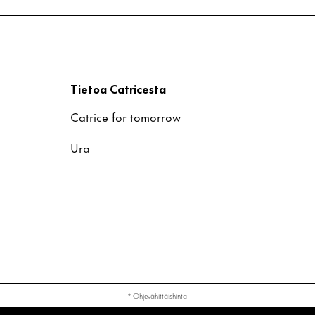
t
Tietoa Catricesta
Catrice for tomorrow
Ura
* Ohjevähittäishinta