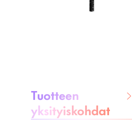
Tietoa tuotteesta
Tuotteen
yksityiskohdat
Ole huoleton