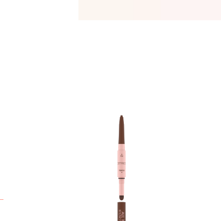
C
B
k
j
K
r
v
h
I