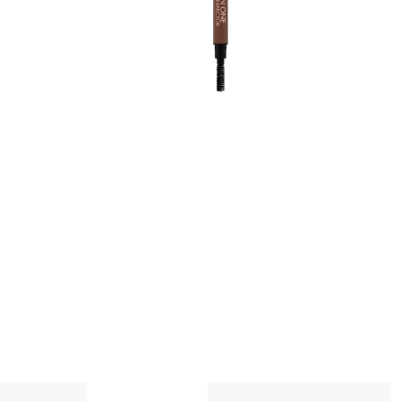
m
O
v
K