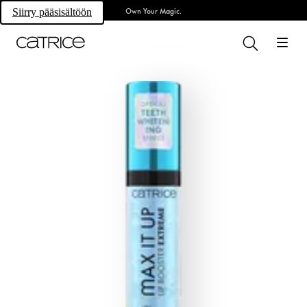
Own Your Magic.
Siirry pääsisältöön