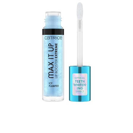
CATRICEn Max It Up Lip Booster Extreme on
rikoskumppanisi, joka saa huulet näyttämään