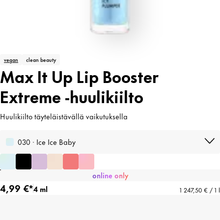
vegan
clean beauty
Max It Up Lip Booster
Extreme -huulikiilto
Huulikiilto täyteläistävällä vaikutuksella
030 · Ice Ice Baby
online only
4,99 €*
4 ml
1 247,50 € / 1 l