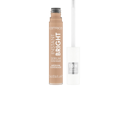
Catrice Instant Bright Serum Concealer 032N -
peitevoiteen ansiosta saat välittömästi pitkäkestoisen
kirkastavan vaikutuksen. Peitevoide on saatavana
keskisävyisenä, jonka pohjasävyt ovat neutraalit.