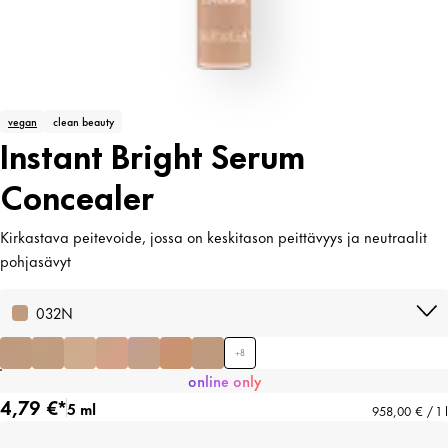
vegan
clean beauty
Instant Bright Serum
Concealer
Kirkastava peitevoide, jossa on keskitason peittävyys ja neutraalit
pohjasävyt
032N
+
8
online only
4,79 €*
5 ml
958,00 € / 1 l