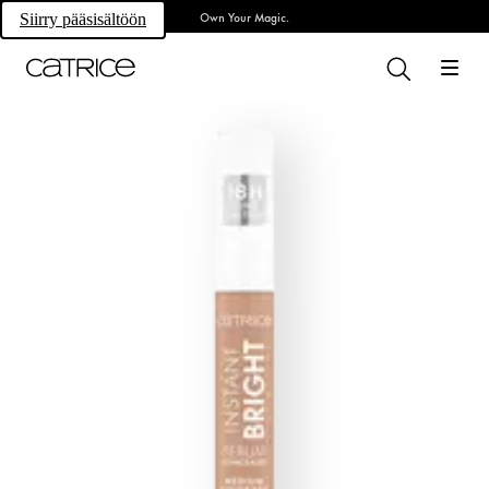
Own Your Magic.
Siirry pääsisältöön