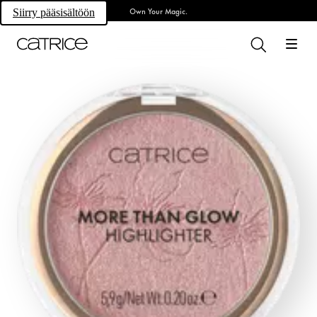
Own Your Magic.
Siirry pääsisältöön