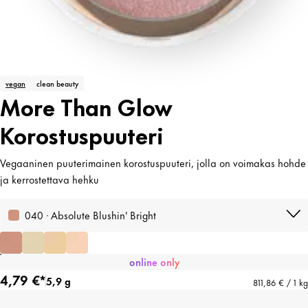
vegan
clean beauty
More Than Glow
Korostuspuuteri
Vegaaninen puuterimainen korostuspuuteri, jolla on voimakas hohde
ja kerrostettava hehku
040 · Absolute Blushin' Bright
online only
4,79 €*
5,9 g
811,86 € / 1 kg