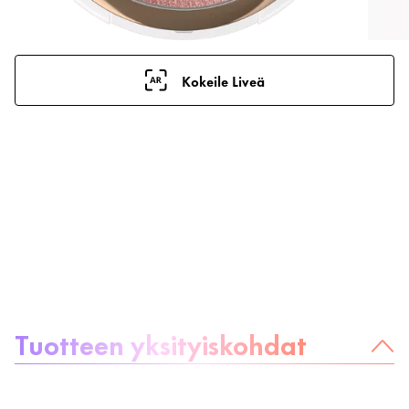
Kokeile Liveä
Tietoa tuotteesta
Tuotteen yksityiskohdat