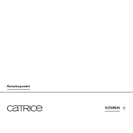
DIISOSTEARYL MALATE
Huolenpito
DIMETHICONE
Huolenpito
SILICA
Muut
MAGNESIUM STEARATE
Muut
ALUMINUM STARCH OCTENYLSUCCINATE
Vakauttaminen
CELLULOSE
Vakauttaminen
ISONONYL ISONONANOATE
Huolenpito
Korostuspuuteri
BIS-DIGLYCERYL POLYACYLADIPATE-2
Huolenpito
PENTAERYTHRITYL TETRAISOSTEARATE
Huolenpito
YLÖSPÄIN
TOCOPHERYL ACETATE
Suojaus