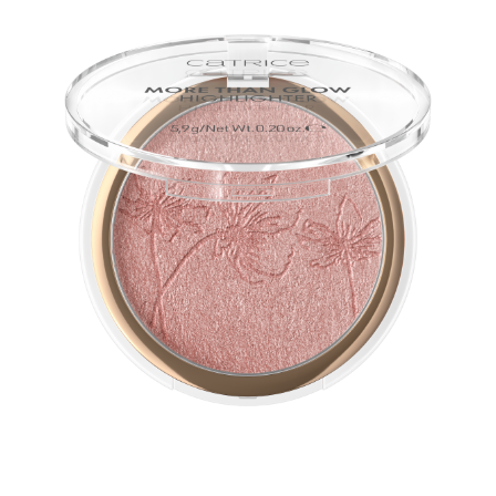
Tämän vegaanisen korostuspuuterin erittäin pehmeä ja