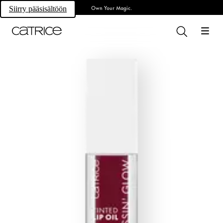
Own Your Magic.
Siirry pääsisältöön