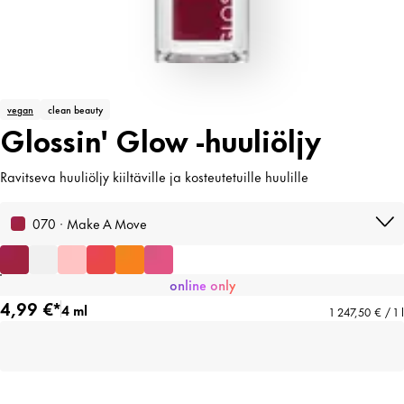
vegan
clean beauty
Glossin' Glow -huuliöljy
Ravitseva huuliöljy kiiltäville ja kosteutetuille huulille
070 · Make A Move
online only
4,99 €*
4 ml
1 247,50 € / 1 l