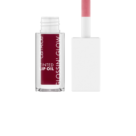
Catrice Glossin’ Glow Tinted -huuliöljy 060 Party
Crasher on todellinen mullistus huulten hoidossa. Siinä
yhdistyvät huulikiillon kiiltävä viimeistely ja huulivoiteen
ravitsevat ominaisuudet, jotka tekevät huulistasi kiiltävät