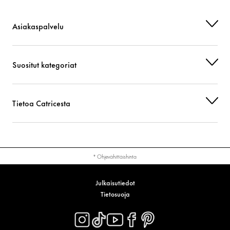
CI 77499 (IRON OXIDES)
Väriaine
Asiakaspalvelu
Suositut kategoriat
Tietoa Catricesta
* Ohjevähittäishinta
Julkaisutiedot
Tietosuoja