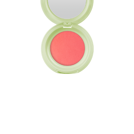
Tuo poskillesi pehmeää väriä Catrice PISTACHIO
CREAM DELIGHT Blush Cream C01 Peach-Tachio Dream
-voidemaisella poskipunalla. Tämä korallisävy elvyttää
välittömästi ihon ja antaa raikkaan värin ja kirkkauden.
Voidemainen koostumus tuntuu kevyeltä ja sileältä, ja se
sulautuu vaivatta luoden luonnollisen näköisen