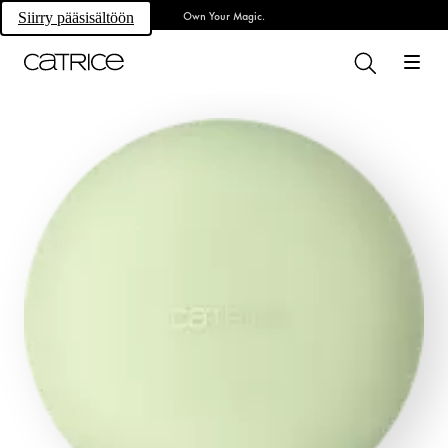
Own Your Magic.
Siirry pääsisältöön