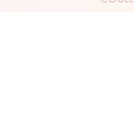
e soin des lèvres qui change la donne : cette
uile teintée conjugue le fini ultra brillant d’un
loss et les propriétés intensément hydratantes
’un baume à lèvres. La formule réagit au pH
es lèvres et offre un fini rose tendre. La
ormule à l’huile de cerise et de grenade offre