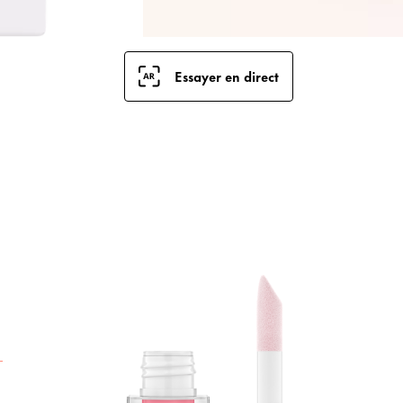
Essayer en direct
L
h
g
d
d
f