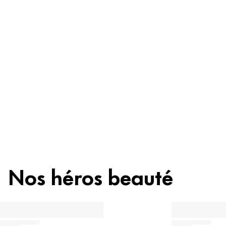
crainte
Ingrédients
Recyclage
Astuce beauté
Nos héros beauté