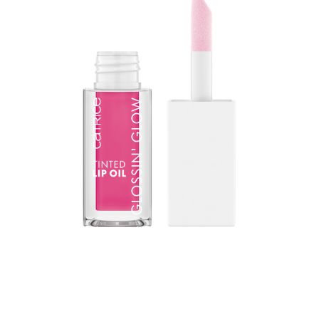
Le soin des lèvres qui change la donne : cette huile
teintée conjugue le fini ultra brillant d’un gloss et les
propriétés intensément hydratantes d’un baume à