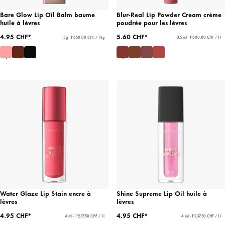
Bare Glow Lip Oil Balm baume
Blur-Real Lip Powder Cream crème
huile à lèvres
poudrée pour les lèvres
4.95 CHF*
5.60 CHF*
3 g - 1'650.00 CHF / 1 kg
3,5 ml - 1'600.00 CHF / 1 l
Water Glaze Lip Stain encre à
Shine Supreme Lip Oil huile à
lèvres
lèvres
4.95 CHF*
4.95 CHF*
4 ml - 1'237.50 CHF / 1 l
4 ml - 1'237.50 CHF / 1 l