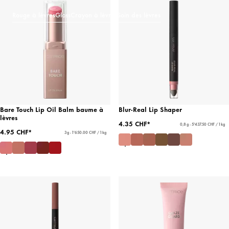
Rouge à lèvres
Gloss
Crayon à lèvres
Soin des lèvres
Bare Touch Lip Oil Balm baume à
Blur-Real Lip Shaper
lèvres
4.35 CHF*
0,8 g - 5'437.50 CHF / 1 kg
4.95 CHF*
3 g - 1'650.00 CHF / 1 kg