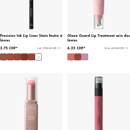
Precision Ink Lip Liner Stain feutre à
Glaze Guard Lip Treatment soin des
lèvres
lèvres
3.75 CHF*
6.25 CHF*
1 ml - 3'750.00 CHF / 1 l
10 ml - 625.00 CHF / 1 l
+
5