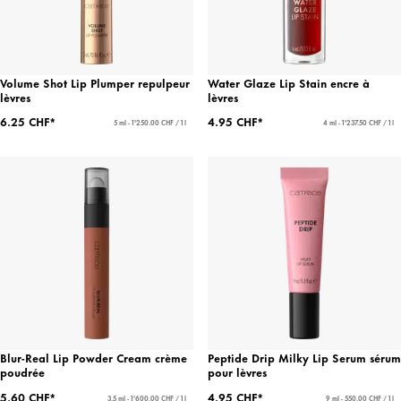
Volume Shot Lip Plumper repulpeur
Water Glaze Lip Stain encre à
lèvres
lèvres
6.25 CHF*
4.95 CHF*
5 ml - 1'250.00 CHF / 1 l
4 ml - 1'237.50 CHF / 1 l
Blur-Real Lip Powder Cream crème
Peptide Drip Milky Lip Serum sérum
poudrée
pour lèvres
5.60 CHF*
4.95 CHF*
3,5 ml - 1'600.00 CHF / 1 l
9 ml - 550.00 CHF / 1 l