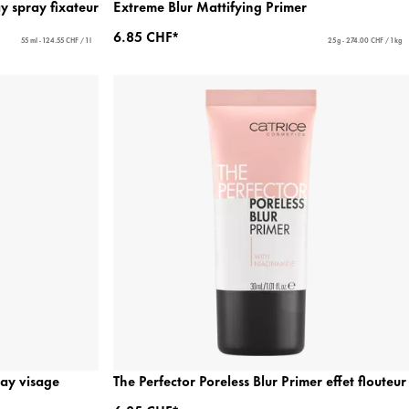
ay spray fixateur
Extreme Blur Mattifying Primer
6.85 CHF*
55 ml - 124.55 CHF / 1 l
25 g - 274.00 CHF / 1 kg
ray visage
The Perfector Poreless Blur Primer effet flouteur