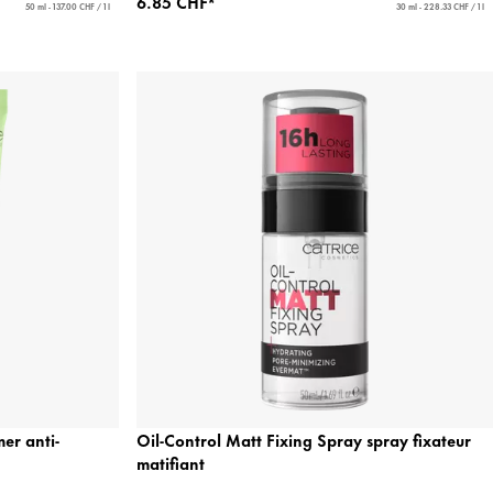
6.85 CHF*
50 ml - 137.00 CHF / 1 l
30 ml - 228.33 CHF / 1 l
er anti-
Oil-Control Matt Fixing Spray spray fixateur
matifiant