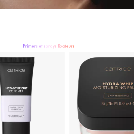
ateur
 contouring
Primers et sprays fixateurs
Illuminateur