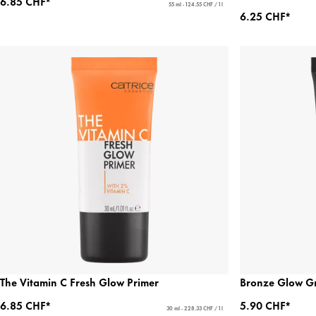
6.85 CHF*
55 ml - 124.55 CHF / 1 l
6.25 CHF*
The Vitamin C Fresh Glow Primer
Bronze Glow Gr
6.85 CHF*
5.90 CHF*
30 ml - 228.33 CHF / 1 l