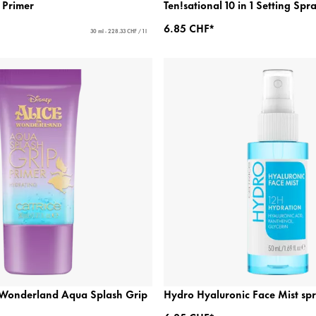
l Primer
Ten!sational 10 in 1 Setting Spr
6.85 CHF*
30 ml - 228.33 CHF / 1 l
n Wonderland Aqua Splash Grip
Hydro Hyaluronic Face Mist sp