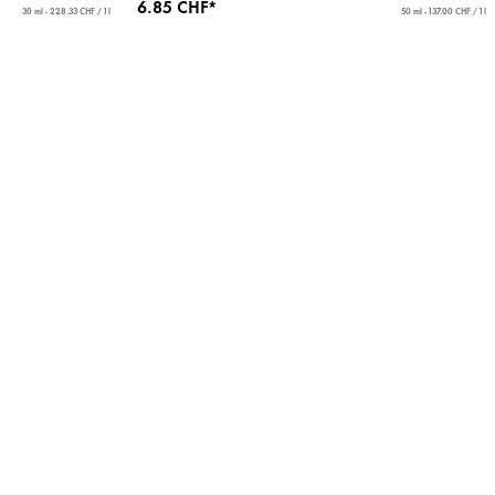
6.85 CHF*
30 ml - 228.33 CHF / 1 l
50 ml - 137.00 CHF / 1 l