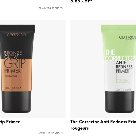
6.85 CHF*
30 ml - 208.33 CHF / 1 l
ip Primer
The Corrector Anti-Redness Prim
rougeurs
30 ml - 196.67 CHF / 1 l