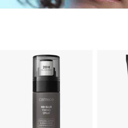
Primer et spray fix
Fond de teint
Poudre
Fard à joues et blush
Anti-cernes
Bronzeur et