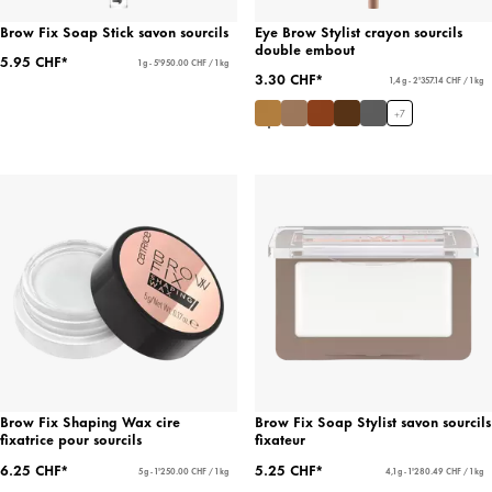
Brow Fix Soap Stick savon sourcils
Eye Brow Stylist crayon sourcils
double embout
5.95 CHF*
1 g - 5'950.00 CHF / 1 kg
3.30 CHF*
1,4 g - 2'357.14 CHF / 1 kg
+
7
Brow Fix Shaping Wax cire
Brow Fix Soap Stylist savon sourcils
fixatrice pour sourcils
fixateur
6.25 CHF*
5.25 CHF*
5 g - 1'250.00 CHF / 1 kg
4,1 g - 1'280.49 CHF / 1 kg