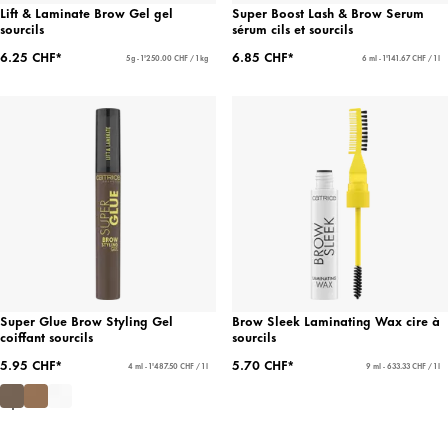
Lift & Laminate Brow Gel gel
Super Boost Lash & Brow Serum
sourcils
sérum cils et sourcils
6.25 CHF*
6.85 CHF*
5 g - 1'250.00 CHF / 1 kg
6 ml - 1'141.67 CHF / 1 l
Super Glue Brow Styling Gel
Brow Sleek Laminating Wax cire à
coiffant sourcils
sourcils
5.95 CHF*
5.70 CHF*
4 ml - 1'487.50 CHF / 1 l
9 ml - 633.33 CHF / 1 l