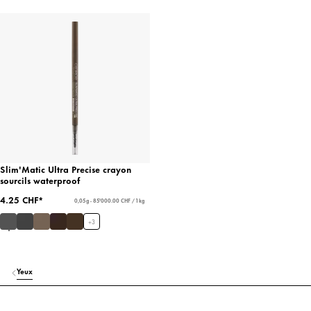
Slim'Matic Ultra Precise crayon
sourcils waterproof
4.25 CHF*
0,05 g - 85'000.00 CHF / 1 kg
+
3
Yeux