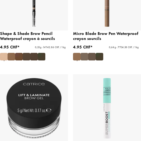
Shape & Shade Brow Pencil
Micro Blade Brow Pen Waterproof
Waterproof crayon à sourcils
crayon sourcils
4.95 CHF*
4.95 CHF*
0,35 g - 14'142.86 CHF / 1 kg
0,64 g - 7'734.38 CHF / 1 kg