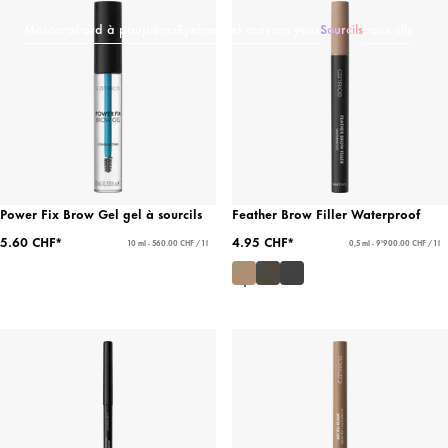
Mascara
Fard à paupières
Eyeliners et crayons yeux
Sourcils
Faux cils
Power Fix Brow Gel gel à sourcils
Feather Brow Filler Waterproof
5.60 CHF*
4.95 CHF*
10 ml - 560.00 CHF / 1 l
0,5 ml - 9'900.00 CHF / 1 l