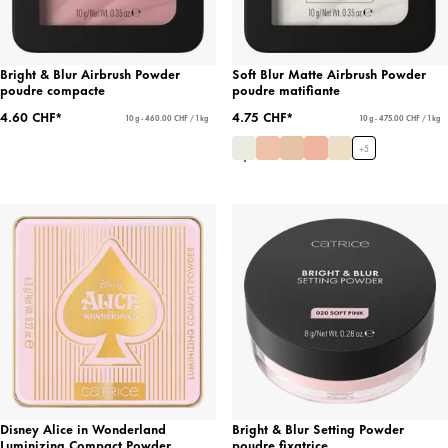
Bright & Blur Airbrush Powder
Soft Blur Matte Airbrush Powder
poudre compacte
poudre matifiante
4.60 CHF*
4.75 CHF*
10 g - 460.00 CHF / 1 kg
10 g - 475.00 CHF / 1 kg
+
5
Disney Alice in Wonderland
Bright & Blur Setting Powder
Luminizing Compact Powder
poudre fixatrice