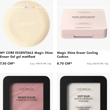
Fond de teint
Poudre
Fard à joues et blush
Anti-cernes
Bronzeur et contouri
MY CORE ESSENTIALS Magic Shine
Magic Shine Eraser Cooling
Eraser Gel gel matifiant
Cushion
7.50 CHF*
8.70 CHF*
4,2 g - 1'785.71 CHF / 1 kg
10,5 g - 828.57 CHF / 1 kg