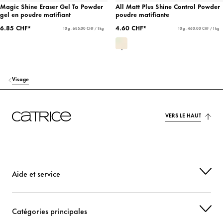
Magic Shine Eraser Gel To Powder
All Matt Plus Shine Control Powder
gel en poudre matifiant
poudre matifiante
6.85 CHF*
4.60 CHF*
10 g - 685.00 CHF / 1 kg
10 g - 460.00 CHF / 1 kg
Visage
VERS LE HAUT
Aide et service
Catégories principales