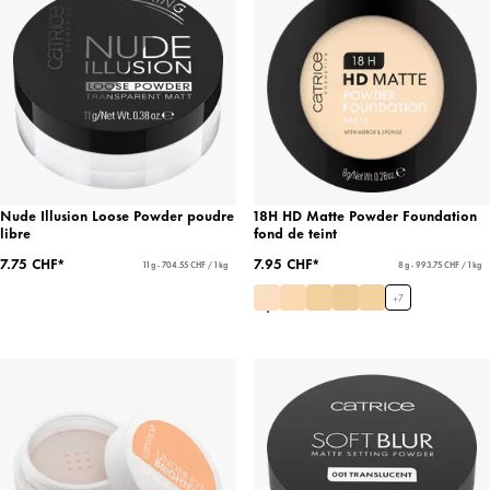
Nude Illusion Loose Powder poudre
18H HD Matte Powder Foundation
libre
fond de teint
7.75 CHF*
7.95 CHF*
11 g - 704.55 CHF / 1 kg
8 g - 993.75 CHF / 1 kg
+
7