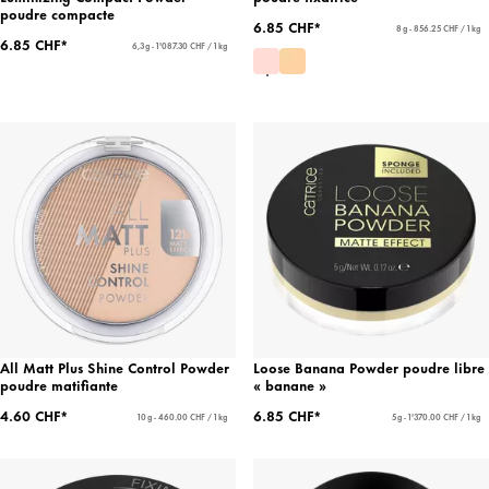
poudre compacte
6.85 CHF*
8 g - 856.25 CHF / 1 kg
6.85 CHF*
6,3 g - 1'087.30 CHF / 1 kg
All Matt Plus Shine Control Powder
Loose Banana Powder poudre libre
poudre matifiante
« banane »
4.60 CHF*
6.85 CHF*
10 g - 460.00 CHF / 1 kg
5 g - 1'370.00 CHF / 1 kg