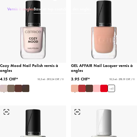
Vernis à ongles
Base et top coats
Soin des ongles
Cozy Mood Nail Polish vernis à
GEL AFFAIR Nail Lacquer vernis à
ongles
ongles
4.15 CHF*
3.95 CHF*
10,5 ml - 395.24 CHF / 1 l
10,5 ml - 376.19 CHF / 1 l
+
60