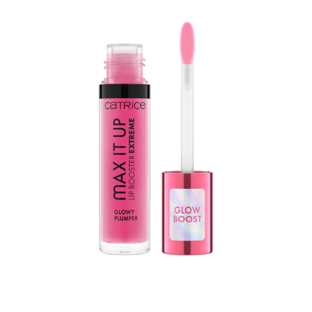
Max It Up Lip Booster Extreme by CATRICE vaš je