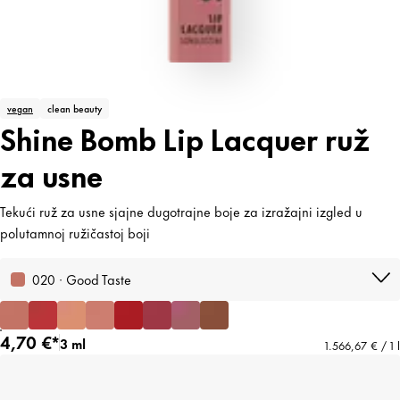
vegan
clean beauty
Shine Bomb Lip Lacquer ruž
za usne
Tekući ruž za usne sjajne dugotrajne boje za izražajni izgled u
polutamnoj ružičastoj boji
020 · Good Taste
4,70 €*
3 ml
1.566,67 € / 1 l