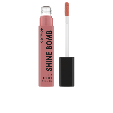
Unesite boju u svoj svakodnevni život: Catrice Shine
Bomb Lip Lacquer ruž za usne 020 Good Taste dodaje