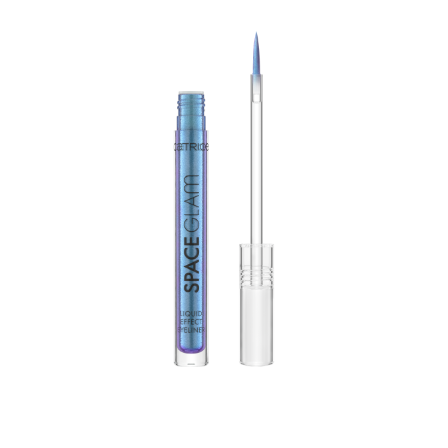
Stvorite privlačan make-up izgled uz Catrice Space