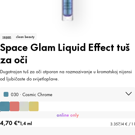
vegan
clean beauty
Space Glam Liquid Effect tuš
za oči
Dugotrajan tuš za oči otporan na razmazivanje u kromatskoj nijansi
od ljubičaste do svijetloplave.
030 · Cosmic Chrome
online only
4,70 €*
1,4 ml
3.357,14 € / 1 l