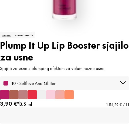
vegan
clean beauty
Plump It Up Lip Booster sjajilo
za usne
Sjajilo za usne s plumping efektom za voluminozne usne
110 · Selflove And Glitter
3,90 €*
3,5 ml
1.114,29 € / 1 l