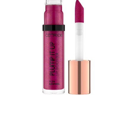
Plump It Up Lip Booster by CATRICE mijenja pravila za
voluminozne usne s visokim sjajem. Formula s mentolom,
vitaminom E i uljem jojobe njeguje usne i ostavlja