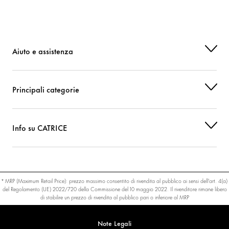
Aiuto e assistenza
Principali categorie
Info su CATRICE
* MRP (Maximum Retail Price): prezzo massimo consentito di rivendita al pubblico ai sensi dell’art. 4(a)
del Regolamento (UE) 2022/720 della Commissione del 10 maggio 2022. Il rivenditore rimane libero
di stabilire un prezzo di rivendita al pubblico pari o inferiore al MRP
Note Legali