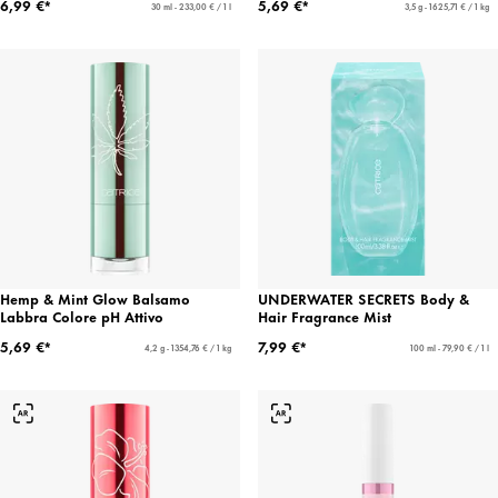
6,99 €*
5,69 €*
30 ml - 233,00 € / 1 l
3,5 g - 1625,71 € / 1 kg
Hemp & Mint Glow Balsamo
UNDERWATER SECRETS Body &
Labbra Colore pH Attivo
Hair Fragrance Mist
5,69 €*
7,99 €*
4,2 g - 1354,76 € / 1 kg
100 ml - 79,90 € / 1 l