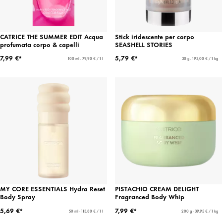
CATRICE THE SUMMER EDIT Acqua
Stick iridescente per corpo
profumata corpo & capelli
SEASHELL STORIES
7,99 €*
5,79 €*
100 ml - 79,90 € / 1 l
30 g - 193,00 € / 1 kg
MY CORE ESSENTIALS Hydra Reset
PISTACHIO CREAM DELIGHT
Body Spray
Fragranced Body Whip
5,69 €*
7,99 €*
50 ml - 113,80 € / 1 l
200 g - 39,95 € / 1 kg