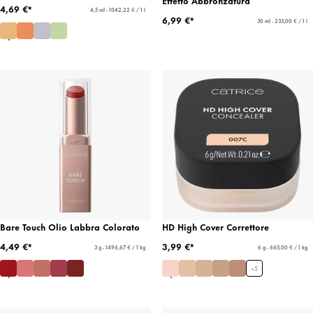
Effetto Abbronzatura
4,69 €*
4,5 ml - 1042,22 € / 1 l
6,99 €*
30 ml - 233,00 € / 1 l
Bare Touch Olio Labbra Colorato
HD High Cover Correttore
4,49 €*
3,99 €*
3 g - 1496,67 € / 1 kg
6 g - 665,00 € / 1 kg
+
5