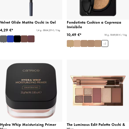
Velvet Glide Matita Occhi in Gel
Fondotinta Cushion a Coprenza
Invisibile
4,29 €*
1,4 g - 3064,29 € / 1 kg
10,49 €*
10 g - 1049,00 € / 1 kg
+
3
Hydra Whip Moisturizing Primer
The Luminous Edit Palette Occhi &
Viso
Viso