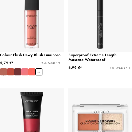
Colour Flush Dewy Blush Luminoso
Superproof Extreme Length
Mascara Waterproof
5,79 €*
9 ml - 643,33 € / 1 l
6,99 €*
7 ml - 998,57 € / 1 l
+
2