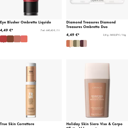
Eye Blusher Ombretto Liquido
Diamond Treasures Diamond
Treasures Ombretto Duo
4,49 €*
7 ml - 641,43 € / 1 l
4,49 €*
2,8 g - 1603,57 € / 1 kg
True Skin Correttore
Holiday Skin Siero Viso & Corpo