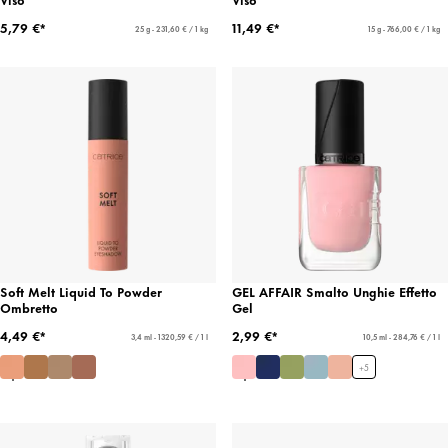
5,79 €*
11,49 €*
25 g - 231,60 € / 1 kg
15 g - 766,00 € / 1 kg
Soft Melt Liquid To Powder
GEL AFFAIR Smalto Unghie Effetto
Ombretto
Gel
4,49 €*
2,99 €*
3,4 ml - 1320,59 € / 1 l
10,5 ml - 284,76 € / 1 l
+
5