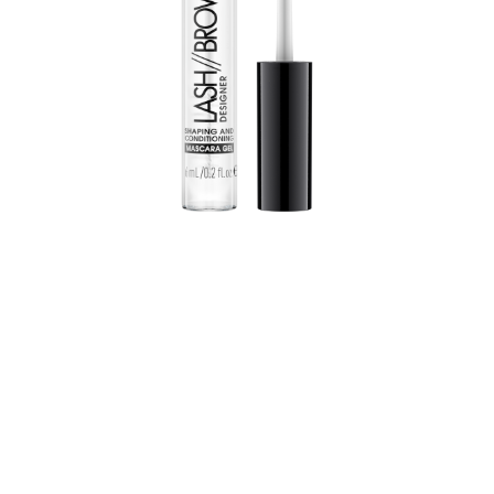
Texture trasparente, a lunga durata e ad asciugatura
rapida, arricchita con pantenolo - il pratico applicatore
pettina ciglia e sopracciglia e le definisce garantendo
un finish naturale.
Tutti i benefici in sintesi
Gel trasparente per ciglia e sopracciglia
Asciugatura rapida
Finish naturale