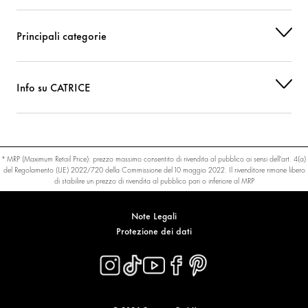
Principali categorie
Info su CATRICE
* MRP (Maximum Retail Price): prezzo massimo consentito di rivendita al pubblico ai sensi dell’art. 4(a)
del Regolamento (UE) 2022/720 della Commissione del 10 maggio 2022. Il rivenditore rimane libero
di stabilire un prezzo di rivendita al pubblico pari o inferiore al MRP
Note Legali
Protezione dei dati