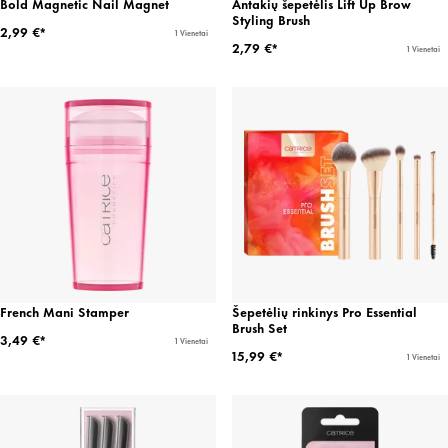
Bold Magnetic Nail Magnet
Antakių šepetėlis Lift Up Brow
Styling Brush
2,99 €*
1 Vienetai
2,79 €*
1 Vienetai
French Mani Stamper
Šepetėlių rinkinys Pro Essential
Brush Set
3,49 €*
1 Vienetai
15,99 €*
1 Vienetai