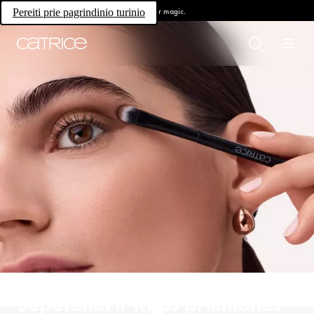
Own your magic.
Pereiti prie pagrindinio turinio
Šepetėliai ir Kitos priemonės