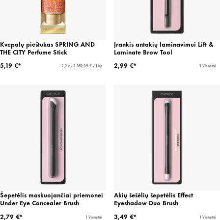
Kvepalų pieštukas SPRING AND
Įrankis antakių laminavimui Lift &
THE CITY Perfume Stick
Laminate Brow Tool
5,19 €*
2,99 €*
2,2 g - 2 359,09 € / 1 kg
1 Vienetai
Šepetėlis maskuojančiai priemonei
Akių šešėlių šepetėlis Effect
Under Eye Concealer Brush
Eyeshadow Duo Brush
2,79 €*
3,49 €*
1 Vienetai
1 Vienetai