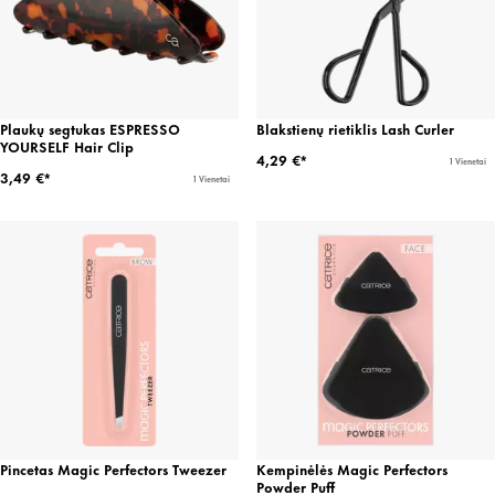
Plaukų segtukas ESPRESSO
Blakstienų rietiklis Lash Curler
YOURSELF Hair Clip
4,29 €*
1 Vienetai
3,49 €*
1 Vienetai
Pincetas Magic Perfectors Tweezer
Kempinėlės Magic Perfectors
Powder Puff