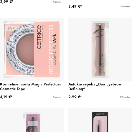
2,99 €*
1 Vienetai
3,49 €*
2 Vienetai
Kosmetinė juosta Magic Perfectors
Antakių šepelis „Duo Eyebrow
Cosmetic Tape
Defining“
4,19 €*
2,99 €*
1 Vienetai
1 Vienetai