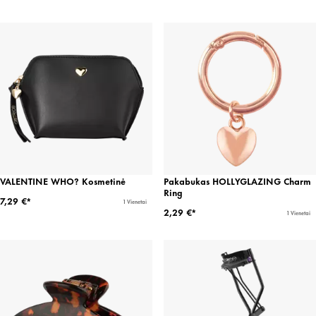
VALENTINE WHO? Kosmetinė
Pakabukas HOLLYGLAZING Charm
Ring
7,29 €*
1 Vienetai
2,29 €*
1 Vienetai