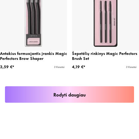
Antakius formuojantis įrankis Magic
Šepetėlių rinkinys Magic Perfectors
Perfectors Brow Shaper
Brush Set
3,59 €*
4,19 €*
3 Vienetai
3 Vienetai
Rodyti daugiau