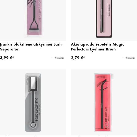
Įrankis blakstienų atskyrimui Lash
Akių apvado šepetėlis Magic
Separator
Perfectors Eyeliner Brush
3,99 €*
2,79 €*
1 Vienetai
1 Vienetai