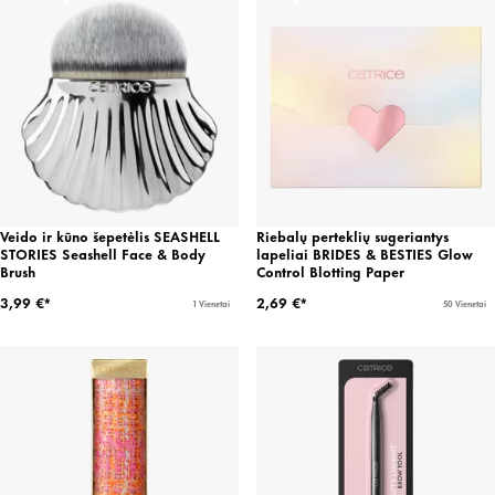
Veido ir kūno šepetėlis SEASHELL
Riebalų perteklių sugeriantys
STORIES Seashell Face & Body
lapeliai BRIDES & BESTIES Glow
Brush
Control Blotting Paper
3,99 €*
2,69 €*
1 Vienetai
50 Vienetai