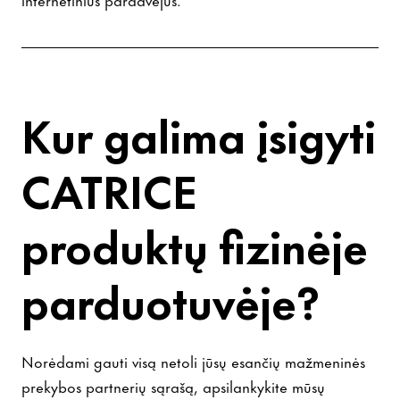
Kur galima įsigyti
CATRICE
produktų fizinėje
parduotuvėje?
Norėdami gauti visą netoli jūsų esančių mažmeninės
prekybos partnerių sąrašą, apsilankykite mūsų