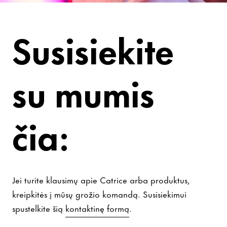
Kontaktai ir pagalba
Susisiekite
su mumis
čia:
Jei turite klausimų apie Catrice arba produktus,
kreipkitės į mūsų grožio komandą. Susisiekimui
spustelkite šią
kontaktinę formą
.