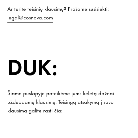
Ar turite teisinių klausimų? Prašome susisiekti:
legal@cosnova.com
DUK:
Šiame puslapyje pateikėme jums keletą dažnai
užduodamų klausimų. Teisingą atsakymą į savo
klausimą galite rasti čia: