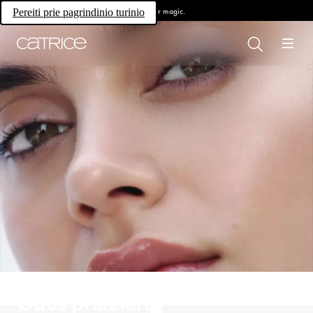
Own your magic.
Pereiti prie pagrindinio turinio
Odos priežiūra