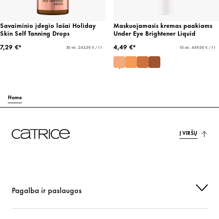
Savaiminio įdegio lašai Holiday
Maskuojamasis kremas paakiams
Skin Self Tanning Drops
Under Eye Brightener Liquid
7,29 €*
4,49 €*
30 ml - 243,00 € / 1 l
10 ml - 449,00 € / 1 l
Home
Į VIRŠŲ
Pagalba ir paslaugos