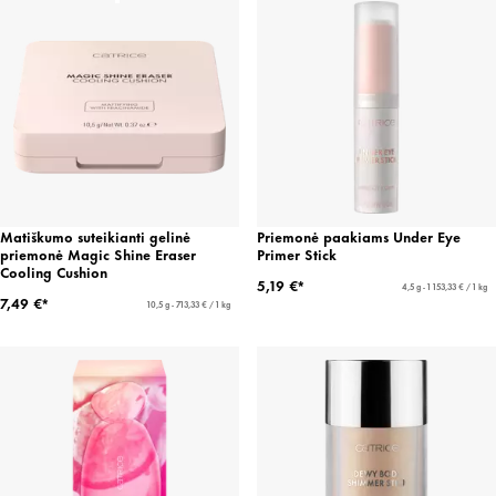
Matiškumo suteikianti gelinė
Priemonė paakiams Under Eye
priemonė Magic Shine Eraser
Primer Stick
Cooling Cushion
5,19 €*
4,5 g - 1 153,33 € / 1 kg
7,49 €*
10,5 g - 713,33 € / 1 kg