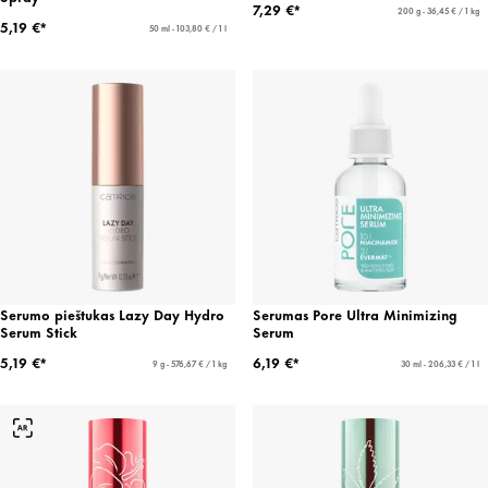
7,29 €*
200 g - 36,45 € / 1 kg
5,19 €*
50 ml - 103,80 € / 1 l
Serumo pieštukas Lazy Day Hydro
Serumas Pore Ultra Minimizing
Serum Stick
Serum
5,19 €*
6,19 €*
9 g - 576,67 € / 1 kg
30 ml - 206,33 € / 1 l