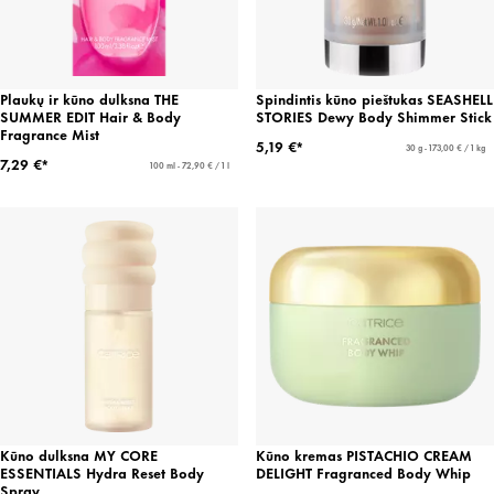
Plaukų ir kūno dulksna THE
Spindintis kūno pieštukas SEASHELL
SUMMER EDIT Hair & Body
STORIES Dewy Body Shimmer Stick
Fragrance Mist
5,19 €*
30 g - 173,00 € / 1 kg
7,29 €*
100 ml - 72,90 € / 1 l
Kūno dulksna MY CORE
Kūno kremas PISTACHIO CREAM
ESSENTIALS Hydra Reset Body
DELIGHT Fragranced Body Whip
Spray