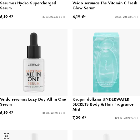
Serumas Hydro Supercharged
Veido serumas The Vitamin C Fresh
Serum
Glow Serum
6,19 €*
6,19 €*
30 ml - 206,33 € / 1 l
30 ml - 206,33 € / 1 l
Veido serumas Lazy Day All in One
Kvapni dulksna UNDERWATER
Serum
SECRETS Body & Hair Fragrance
Mist
6,19 €*
28 ml - 221,07 € / 1 l
7,29 €*
100 ml - 72,90 € / 1 l