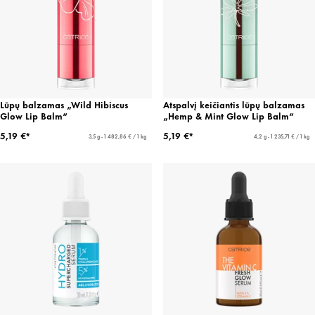
Lūpų balzamas „Wild Hibiscus
Atspalvį keičiantis lūpų balzamas
Glow Lip Balm“
„Hemp & Mint Glow Lip Balm“
5,19 €*
5,19 €*
3,5 g - 1 482,86 € / 1 kg
4,2 g - 1 235,71 € / 1 kg