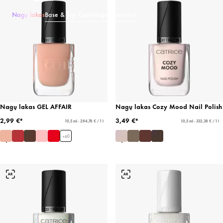
Nagų lakas
Base & Top Coat
Nagų priežiūra
Nagų lakas GEL AFFAIR
Nagų lakas Cozy Mood Nail Polish
2,99 €*
3,49 €*
10,5 ml - 284,76 € / 1 l
10,5 ml - 332,38 € / 1 l
+
60