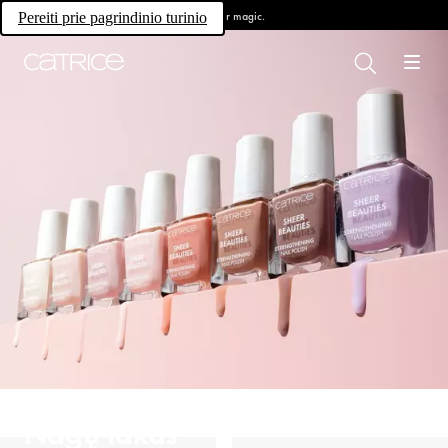
Own your magic.
Pereiti prie pagrindinio turinio
Nagų lakas