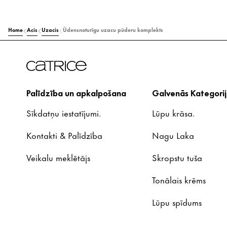
Home
Acis
Uzacis
Ūdensnoturīgu uzacu pūderu komplekts
Palīdzība un apkalpošana
Galvenās Kategorij
Sīkdatņu iestatījumi.
Lūpu krāsa.
Kontakti & Palīdzība
Nagu Laka
Veikalu meklētājs
Skropstu tuša
Tonālais krēms
Lūpu spīdums