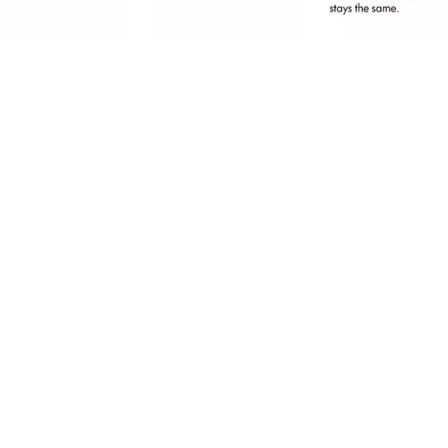
deāli piemērots pielabošanai, atrodoties ceļā,
ai ātram un dabiskam ikdienas izskatam:
zmantojot ūdensnoturīgo divkrāsu uzacu
ūderu komplektu, varat aizpildīt uzacu
epilnības ar ideāli piemērotu toni, lai iegūtu
abiska izskata, nevainojamas uzacis.
ateicoties "divi vienā“ rīkam ar aplikatoru un
tiņu, uzacu pūderi ir ļoti vienkārši lietot.
densnoturīgs pūderis ar matējošu iedarbību.