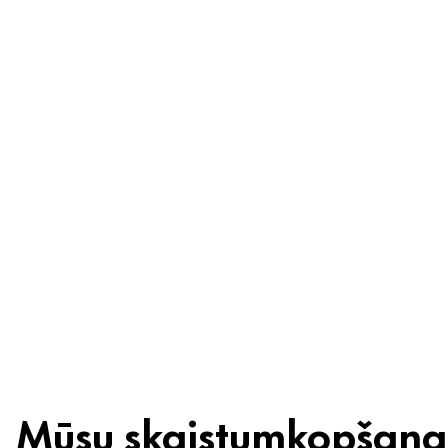
raizēm
Sastāvdaļas
Otrreizēja
pārstrāde
Skaistuma
padoms
Mūsu skaistumkopšana