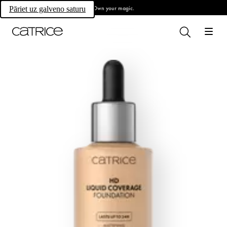
Own your magic.
Pāriet uz galveno saturu