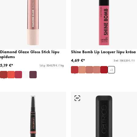
Diamond Glaze Gloss Stick lūpu
Shine Bomb Lip Lacquer lūpu krāsa
spīdums
4,69 €*
3 ml - 1563,33 € / 1 l
5,19 €*
1,6 g - 3243,75 € / 1 kg
+
3