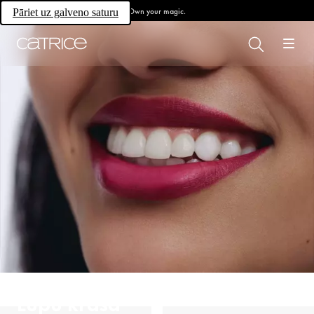
Own your magic.
Pāriet uz galveno saturu
Lūpu krāsa