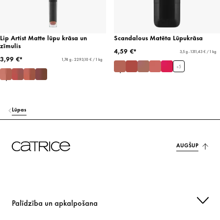
Lip Artist Matte lūpu krāsa un
Scandalous Matēta Lūpukrāsa
zīmulis
4,59 €*
3,5 g - 1311,43 € / 1 kg
3,99 €*
1,74 g - 2293,10 € / 1 kg
+
5
Lūpas
AUGŠUP
Palīdzība un apkalpošana