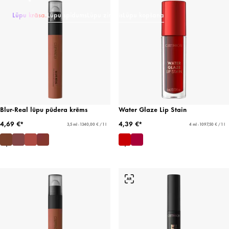
Lūpu krāsa.
Lūpu spīdums
Lūpu zīmulis
Lūpu kopšana
Blur-Real lūpu pūdera krēms
Water Glaze Lip Stain
4,69 €*
4,39 €*
3,5 ml - 1340,00 € / 1 l
4 ml - 1097,50 € / 1 l