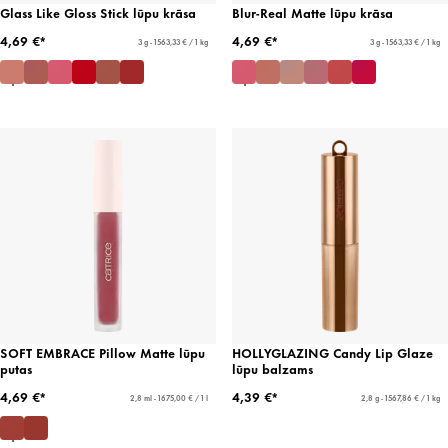
Glass Like Gloss Stick lūpu krāsa
Blur-Real Matte lūpu krāsa
4,69 €*
4,69 €*
3 g - 1563,33 € / 1 kg
3 g - 1563,33 € / 1 kg
SOFT EMBRACE Pillow Matte lūpu
HOLLYGLAZING Candy Lip Glaze
putas
lūpu balzams
4,69 €*
4,39 €*
2,8 ml - 1675,00 € / 1 l
2,8 g - 1567,86 € / 1 kg