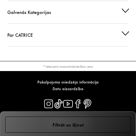
Galvenās Kategorijas
Par CATRICE
* Ieteicamā mazumtirdzniecības cena
Pakalpojuma sniedzēja informācija
Datu aizsardzība
© 2026 Cosnova GmbH
Filtrēt un šķirot