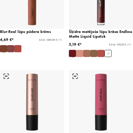
Blur-Real lūpu pūdera krēms
Šķidra matējoša lūpu krāsa Endless
Matte Liquid Lipstick
4,69 €*
3,5 ml - 1340,00 € / 1 l
5,19 €*
4,5 ml - 1153,33 € / 1 l
+
9