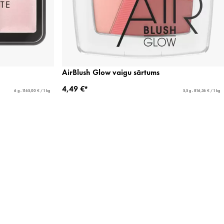
AirBlush Glow vaigu sārtums
4,49 €*
6 g - 1165,00 € / 1 kg
5,5 g - 816,36 € / 1 kg