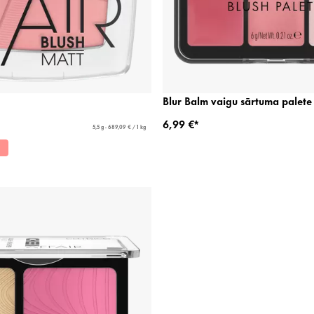
Blur Balm vaigu sārtuma palete
6,99 €*
5,5 g - 689,09 € / 1 kg