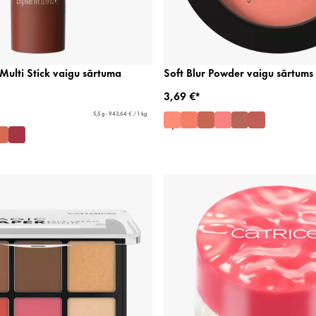
Multi Stick vaigu sārtuma
Soft Blur Powder vaigu sārtums
3,69 €*
5,5 g - 943,64 € / 1 kg