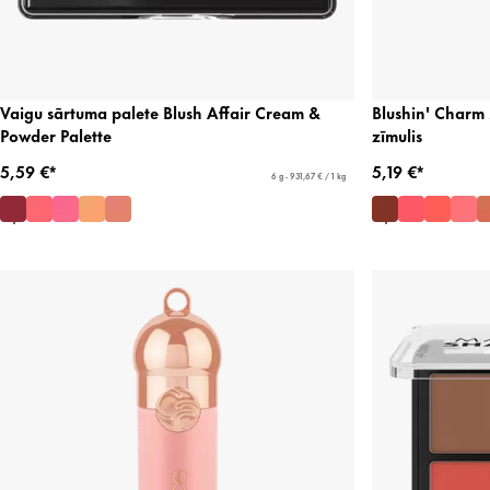
Vaigu sārtuma palete Blush Affair Cream &
Blushin' Charm 
Powder Palette
zīmulis
5,59 €*
5,19 €*
6 g - 931,67 € / 1 kg