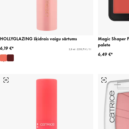
HOLLYGLAZING šķidrais vaigu sārtums
Magic Shaper F
palete
6,19 €*
2,8 ml - 2210,71 € / 1 l
6,49 €*