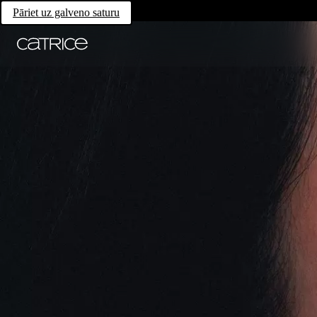
Pāriet uz galveno saturu