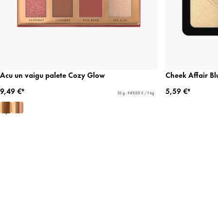
Acu un vaigu palete Cozy Glow
Cheek Affair Bl
9,49 €*
5,59 €*
10 g - 949,00 € / 1 kg