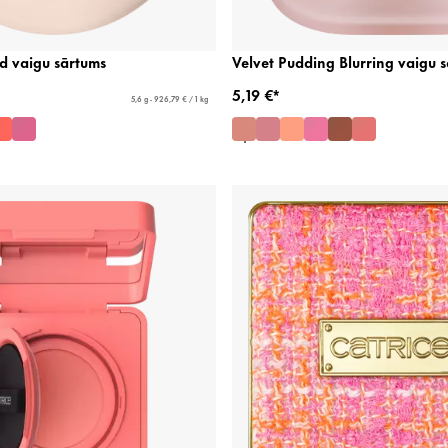
d vaigu sārtums
Velvet Pudding Blurring vaigu 
5,19 €*
5,6 g - 926,79 € / 1 kg