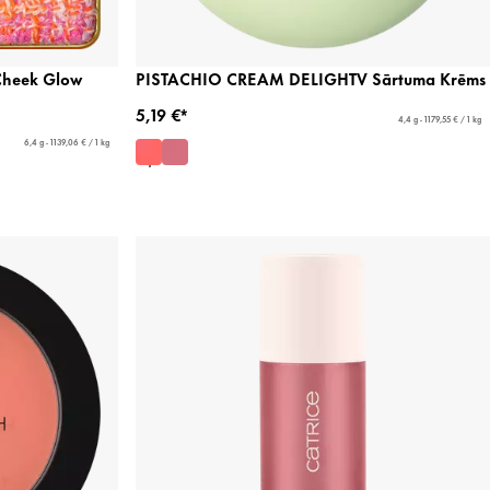
Cheek Glow
PISTACHIO CREAM DELIGHTV Sārtuma Krēms
5,19 €*
4,4 g - 1179,55 € / 1 kg
6,4 g - 1139,06 € / 1 kg