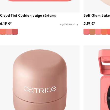
Cloud Tint Cushion vaigu sārtums
Soft Glam Bake
6,19 €*
5,19 €*
4 g - 1547,50 € / 1 kg