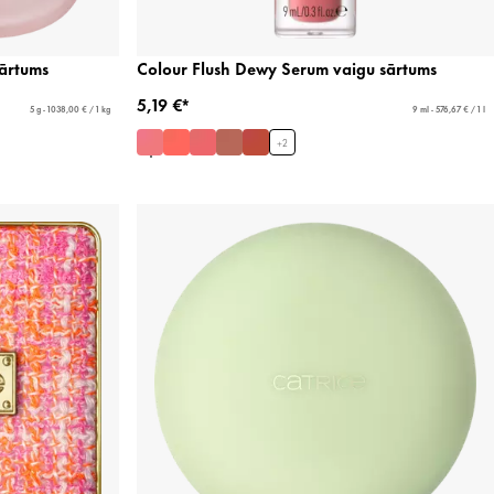
sārtums
Colour Flush Dewy Serum vaigu sārtums
5,19 €*
5 g - 1038,00 € / 1 kg
9 ml - 576,67 € / 1 l
+
2