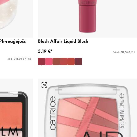
h-reaģējošs
Blush Affair Liquid Blush
5,19 €*
10 ml - 519,00 € / 1 l
15 g - 346,00 € / 1 kg