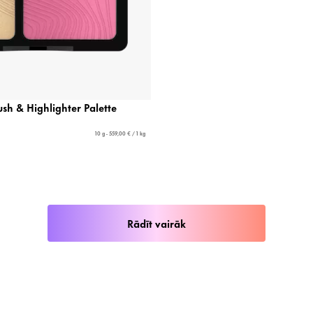
ush & Highlighter Palette
10 g - 559,00 € / 1 kg
Rādīt vairāk