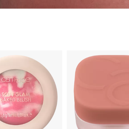
turēšana
Bāzes & Fiksējošie Spreji
Izgaismotājs