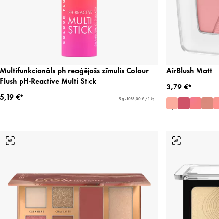
Multifunkcionāls ph reaģējošs zīmulis Colour
AirBlush Matt
Flush pH-Reactive Multi Stick
3,79 €*
5,19 €*
5 g - 1038,00 € / 1 kg