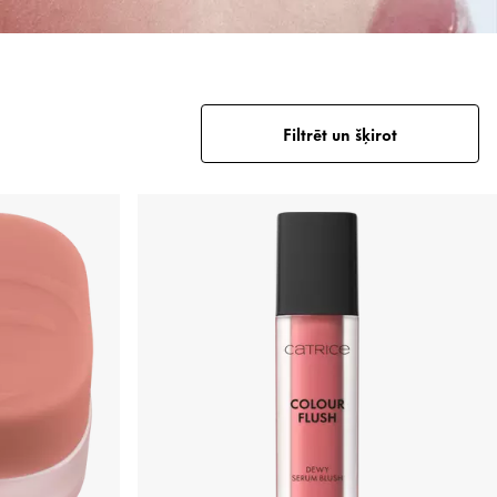
Filtrēt un šķirot