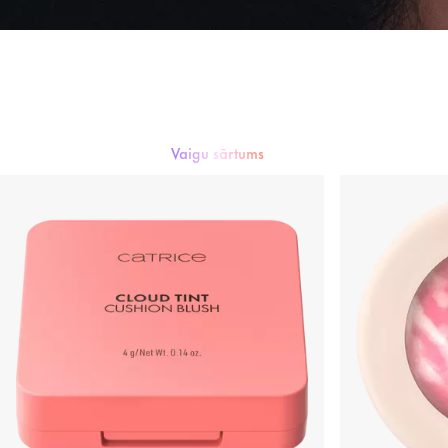
Vaigu sārtums
Tonālais krēms
Pūderis
Vaigu sārtums
Konsīleris
Bronzētājs & Kon