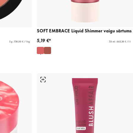
SOFT EMBRACE Liquid Shimmer vaigu sārtums
5,19 €*
5 g - 738,00 € / 1 kg
7,8 ml - 665,38 € / 1 l