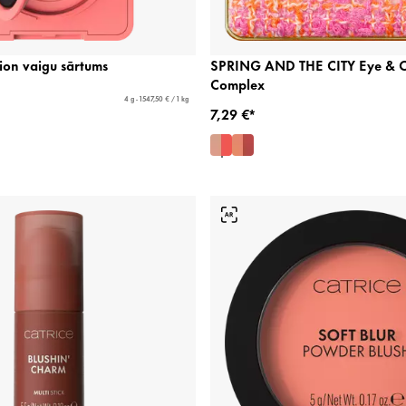
ion vaigu sārtums
SPRING AND THE CITY Eye & 
Complex
4 g - 1547,50 € / 1 kg
7,29 €*