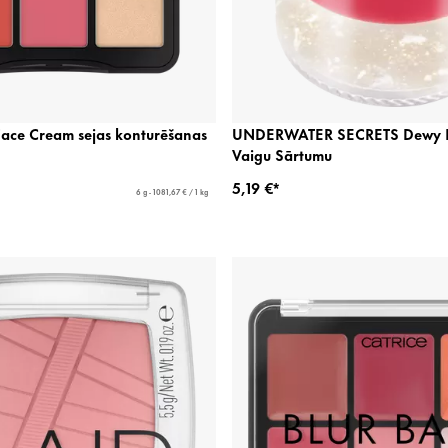
ace Cream sejas konturēšanas
UNDERWATER SECRETS Dewy P
Vaigu Sārtumu
5,19 €*
6 g - 1081,67 € / 1 kg