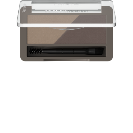
Perfect voor het bijwerken onderweg of voor een snelle
en natuurlijke look voor elke dag: met de Brow Powder
Set Waterproof en de twee tinten kun je gaatjes in je
wenkbrauwen opvullen in de ideale kleuren - voor
natuurlijk uitziende, flawless wenkbrauwen. Dankzij de