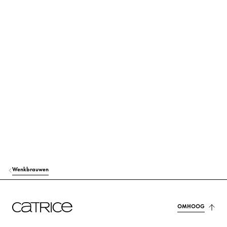
Ontdek meer
MICA
Kleurstof
HYDROGENATED POLYISOBUTENE
Zorg
CI 77499 (IRON OXIDES)
Kleurstof
CI 77491 (IRON OXIDES)
Kleurstof
CI 77891 (TITANIUM DIOXIDE)
Kleurstof
SYNTHETIC WAX
Stabilisatie
MAGNESIUM STEARATE
Anderen
CI 77492 (IRON OXIDES)
Kleurstof
Wenkbrauwen
ETHYLHEXYL PALMITATE
Zorg
TRIETHOXYCAPRYLYLSILANE
OMHOOG
Anderen