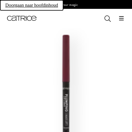
Own your magic
Doorgaan naar hoofdinhoud