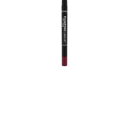
Catrice Plumping Lip Liner 180 Cherry Lady is eenvoudig
aan te brengen met haar ultra-romige textuur en gaat
lang mee. Laat je inspireren door de satijnmatte finish
en intense kleur in cool bordeauxrood. Je hoeft je
lippen maar één keer te contouren met de
automatische lipliner en het voorkomt dat je lipstick of