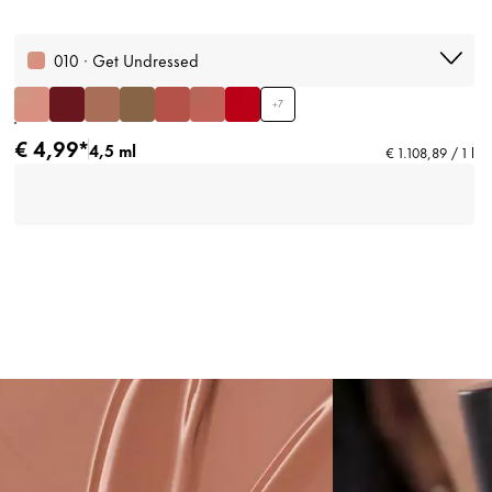
010 · Get Undressed
+
7
€ 4,99*
4,5 ml
€ 1.108,89 / 1 l