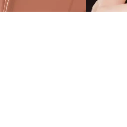
pgrade je make-up look en geef je lippen iets
peciaals met de Catrice Endless Matte Liquid
ipstick 010 Get Undressed. De matte vloeibare
ipstick is verkrijgbaar in een rozige lichtbeige
int, heeft een zachte en comfortabele textuur
ie niet afgeeft - zonder dat je lippen droog of