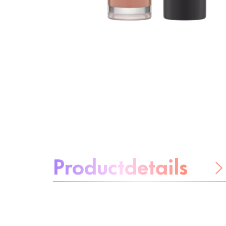
Over het product:
Productdetails
Wees
zorgeloos