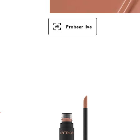
Probeer live
U
s
L
l
t
d