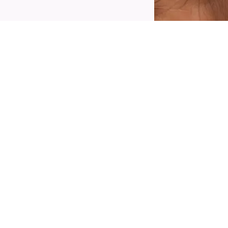
reëer een opvallende make-up look met de
atrice Space Glam Vloeibare Effect Eyeliner
30 Cosmic Chrome. De eyeliner heeft een
hromatisch paarse tot lichtblauwe tint en een
ormule die de hele dag meegaat. De
auwkeurige kwastpunt maakt een vlekvrije