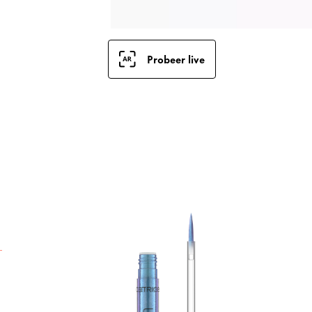
Probeer live
C
C
0
c
f
n