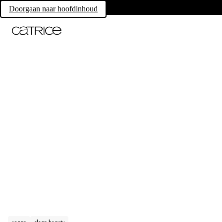
Doorgaan naar hoofdinhoud
vegan
clean beauty