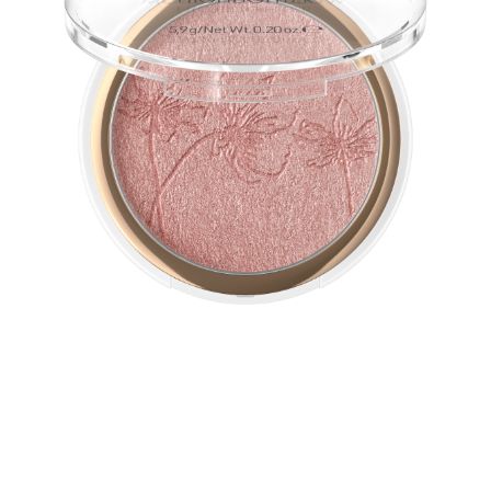
De ultrazachte, zijdeachtige textuur van deze vegan
highlighter garandeert een perfecte glow. Intense,
metallic-glanzende effecten blenden zacht in de huid en
benadrukken haar.
Alle voordelen in één oogopslag