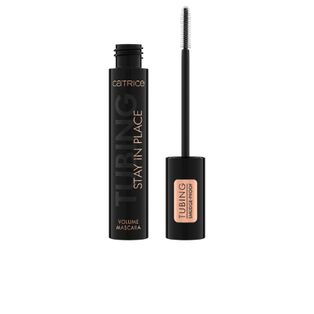
De Catrice TUBING Stay In Place Volume Mascara 010
Panda-Proof Black is een gamechanger voor degenen