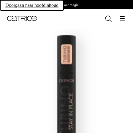
Own your magic
Doorgaan naar hoofdinhoud