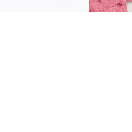
lushen als nooit tevoren! De Catrice Velvet
udding Blurring Blush 010 Raspberry Fudge
eeft een mousseachtige, pudding-achtige
extuur die in de huid smelt met een soft-touch
evoel. Deze opbouwbare blush in de
edempte frambooskleur voegt een natuurlijke