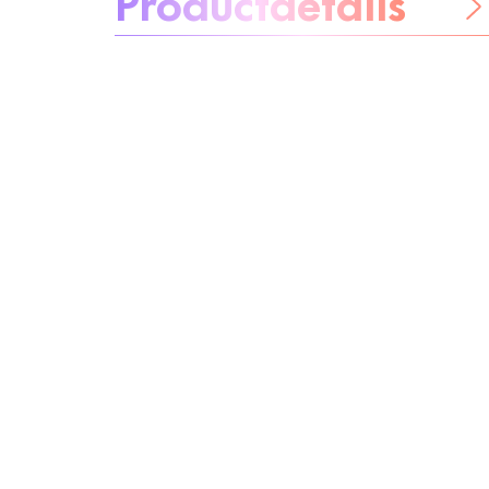
Wees
zorgeloos
Ingrediënten
Recycling
Beautytip