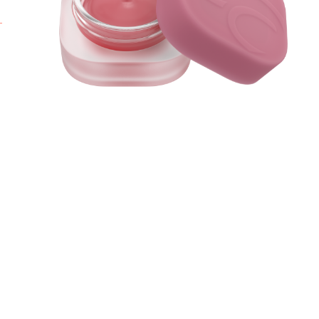
b
z
v
m
t
k
h
n
A