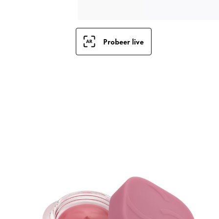
Probeer live
B
P
h
t
g
g