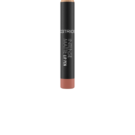
Perfeito para um estilo de lábios preciso e com cores
intensas: a Caneta de Lábios Intense Matte é um lápis
de lábios e um delineador de lábios num só produto.
Graças à sua mina, os contornos dos lábios podem ser