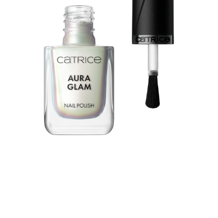
Vstúpte do žiarivého sveta s Catrice lakom na nechty
Aura Glam Nail Polish 010 Glacier Glow. Tento oslnivý
lesk v bielom odtieni so zeleným a modrým leskom sa na
svetle krásne mení, čím vytvára magický, viacrozmerný
efekt. Zloženie poskytuje plné krytie s hladkým finišom,