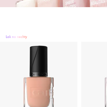
Lak na nechty
Lak na nechty
Podlak & Nadlak
Starostlivosť o nechty