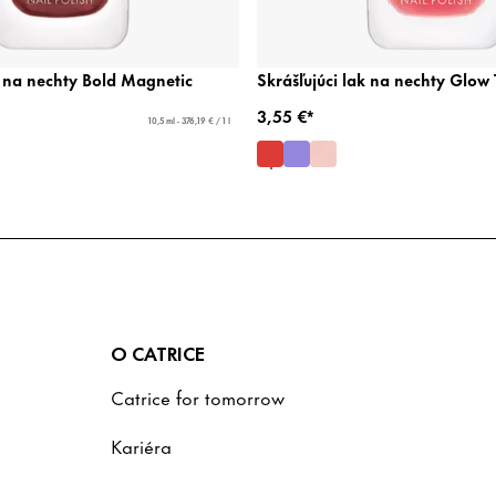
 na nechty Bold Magnetic
Skrášľujúci lak na nechty Glow 
3,55 €*
10,5 ml - 376,19 € / 1 l
O CATRICE
Catrice for tomorrow
Kariéra