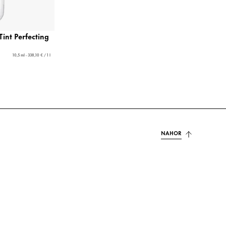
Tint Perfecting
10,5 ml - 338,10 € / 1 l
NAHOR