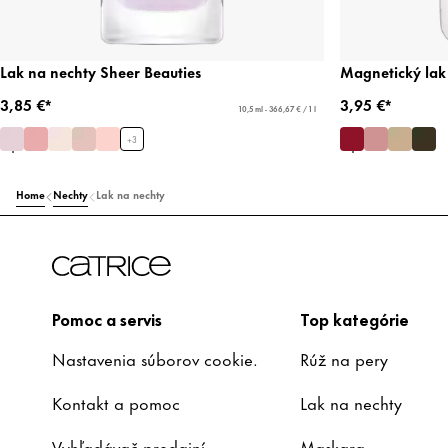
Lak na nechty Sheer Beauties
Magnetický lak
3,85 €*
3,95 €*
10,5 ml - 366,67 € / 1 l
+
3
Home
Nechty
Lak na nechty
Pomoc a servis
Top kategórie
Nastavenia súborov cookie.
Rúž na pery
Kontakt a pomoc
Lak na nechty
Vyhľadávač predajní
Maskara