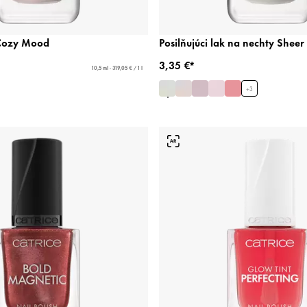
 Cozy Mood
Posilňujúci lak na nechty Sheer
3,35 €*
10,5 ml - 319,05 € / 1 l
+
3