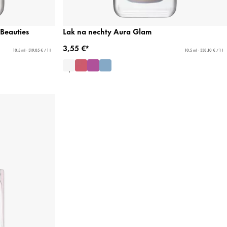
 Beauties
Lak na nechty Aura Glam
3,55 €*
10,5 ml - 319,05 € / 1 l
10,5 ml - 338,10 € / 1 l