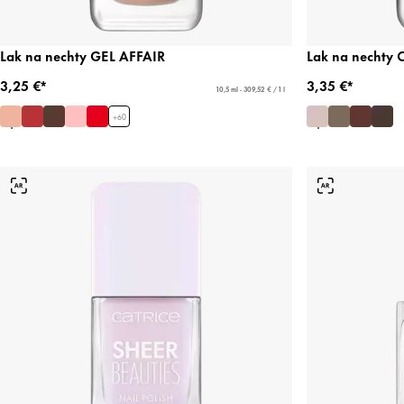
Lak na nechty GEL AFFAIR
Lak na nechty
3,25 €*
3,35 €*
10,5 ml - 309,52 € / 1 l
+
60