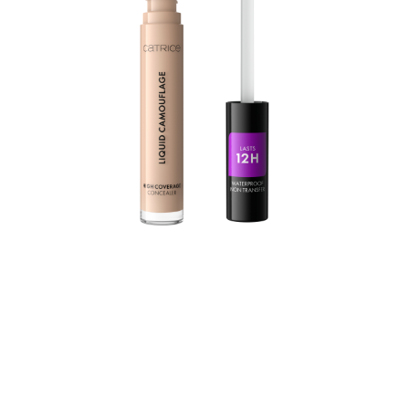
Kruhy pod očami, fľaky na tvári a začervenanie sú
minulosťou – tekutý korektor Liquid Camouflage ponúka
dlhotrvácne krytie až na 12 hodín a dokonca dokáže
skryť tetovanie. Tekutý korektor je vysoko pigmentovaný,
vodoodolný a odolný voči otláčaniu. Tekutá textúra
neobsahuje ani silikóny ani mikroplastické častice.