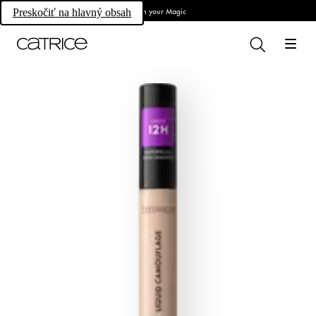
Own your Magic
Preskočiť na hlavný obsah