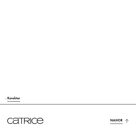
ISODODECANE
Starostlivosť
ISONONYL ISONONANOATE
Starostlivosť
GLYCERIN
Hydratácia
POLYGLYCERYL-3 POLYRICINOLEATE
Stabilizácia
LAUROYL LYSINE
Iní
TOCOPHEROL
Ochrana
POLYGLYCERYL-3 DIISOSTEARATE
Stabilizácia
Korektor
HYDROGENATED POLYCYCLOPENTADIENE
Iní
DISTEARDIMONIUM HECTORITE
NAHOR
Stabilizácia
POTASSIUM CETYL PHOSPHATE
Stabilizácia