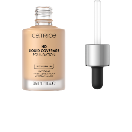
Efekt Second Skin: Make up HD Liquid Coverage
pôsobí ako druhá pokožka a vytvára zamatovo-matnú,
dokonalú pleť – až na 24 hodín! Mimoriadne ľahká,