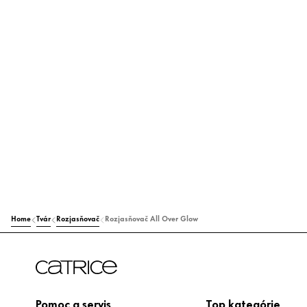
Home
Tvár
Rozjasňovač
Rozjasňovač All Over Glow
Pomoc a servis
Top kategórie