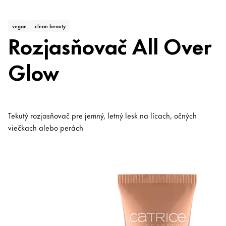
vegan
clean beauty
Rozjasňovač All Over
Glow
Tekutý rozjasňovač pre jemný, letný lesk na lícach, očných
viečkach alebo perách