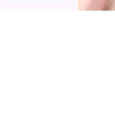
ylepšite svoj prirodzený jas s Catrice
ronzerom All Over Glow Tint 040 Bronze It!
ento tekutý rozjasňovač obsahuje vitamín C,
iacinamidy a pantenol, a tak nielen že
odáva jemný, bronzový lesk, ale zanecháva
ašu pokožku žiarivú a zdravú.
šetky výhody na prvý pohľad
Jemný trblietavý lesk pre nádhernú žiaru
S vitamínom C, niacínamidmi a pantenolom