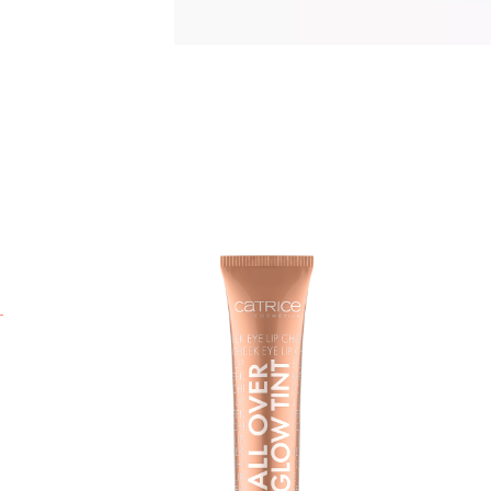
V
b
T
n
d
v
V