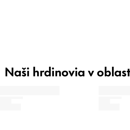
Recyklácia
Tip pre krásu
Naši hrdinovia v oblast