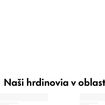
Ingrediencie
Recyklácia
Tip pre krásu
Naši hrdinovia v oblast