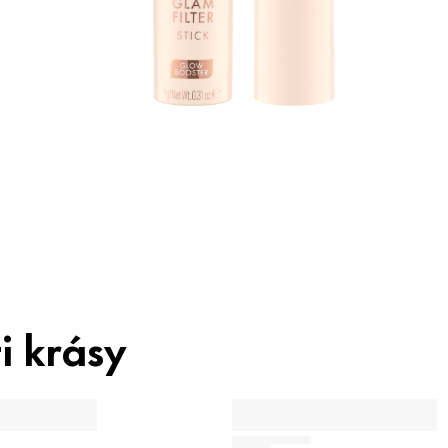
v
v
z
V
i krásy