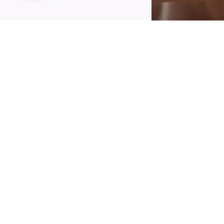
ažite kúzlo skutočného filtra s Catrice tyčinkou
a tár Soft Glam Filter Stick 065 v hnedom
dtieni s podtónom broskyne. Krémová tyčinka
a tvár dodáva pleti prirodzený, jemný lesk s
extúrou, ktorá sa na pleti doslova roztopí. Či
ž chcete dosiahnuť žiarivý jas, alternatívu k
ášmu bežnému make-upu, alebo chcete
astaviť cielené zvýraznenie častí tváre,
loženie tyčinky je dokonalým spoločníkom pre