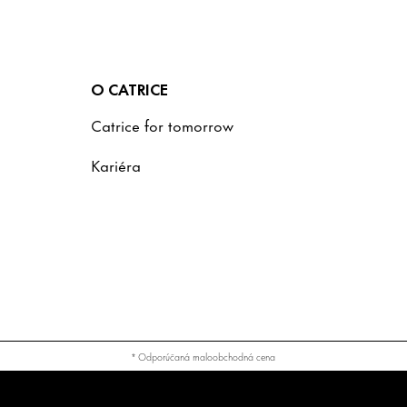
O CATRICE
Catrice for tomorrow
Kariéra
* Odporúčaná maloobchodná cena