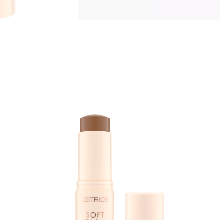
Z
n
o
n
t
u
v
n
z