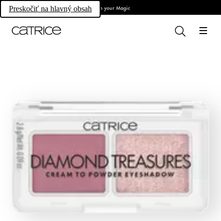
Own your Magic
Preskočiť na hlavný obsah