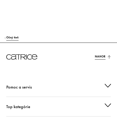
TALC
Iní
CI 77891 (TITANIUM DIOXIDE)
Farbivo
CALCIUM ALUMINUM BOROSILICATE
Farbivo
Očný tieň
MAGNESIUM STEARATE
Iní
CI 77491 (IRON OXIDES)
Farbivo
NAHOR
ALUMINUM STARCH OCTENYLSUCCINATE
Stabilizácia
VINYL DIMETHICONE/METHICONE SILSESQUIOXANE CROSSPOLYME
R
Pomoc a servis
Iní
SYNTHETIC FLUORPHLOGOPITE
Farbivo
Top kategórie
HYDROGENATED POLYISOBUTENE
Starostlivosť