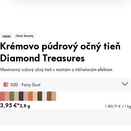
vegan
clean beauty
Krémovo púdrový očný tieň
Diamond Treasures
Všestranný ružový očný tieň s matným a trblietavým efektom
020 · Fairy Dust
3,95 €*
2,8 g
1 410,71 € / 1 kg